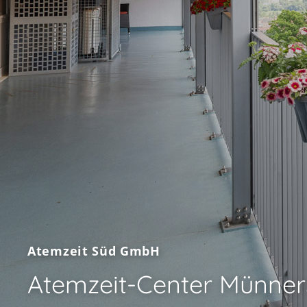
Karriere
Kontakt
Atemzeit Süd GmbH
Atemzeit-Center Münner