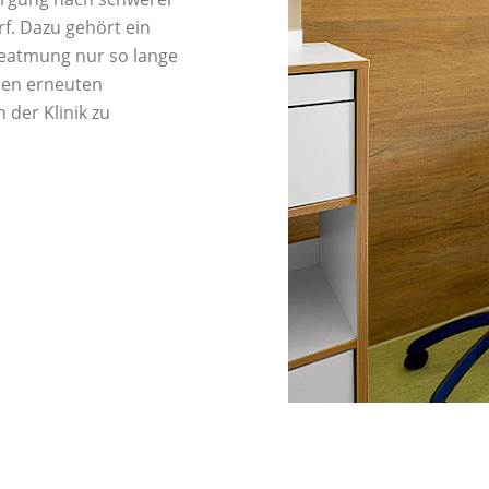
f. Dazu gehört ein
Beatmung nur so lange
inen erneuten
der Klinik zu
.