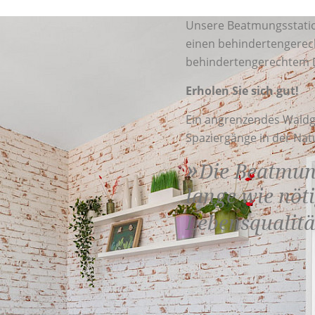
Unsere Beatmungsstation
einen behindertengerech
behindertengerechtem 
Erholen Sie sich gut!
Ein angrenzendes Waldge
Spaziergänge in der Nat
Die Beatmun
lange wie nöt
Lebensqualitä