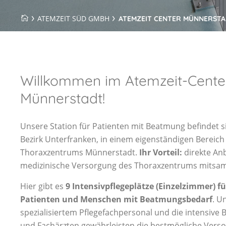
ATEMZEIT SÜD GMBH
ATEMZEIT CENTER MÜNNERST
Willkommen im Atemzeit-Cente
Münnerstadt!
Unsere Station für Patienten mit Beatmung befindet 
Bezirk Unterfranken, in einem eigenständigen Bereich
Thoraxzentrums Münnerstadt.
Ihr Vorteil:
direkte An
medizinische Versorgung des Thoraxzentrums mitsamt
Hier gibt es
9 Intensivpflegeplätze (Einzelzimmer) f
Patienten und Menschen mit Beatmungsbedarf
. U
spezialisiertem Pflegefachpersonal und die intensive
und Fachärzten gewährleisten die bestmögliche Vers