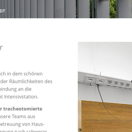
ADT
r
sich in dem schönen
 der Räumlichkeiten des
bindung an die
 Intensivstation.
ür tracheotomierte
nsere Teams aus
 Betreuung von Haus-
orgung nach schwerer