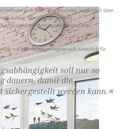
 befindet sich im 2. Obergeschoss, zugänglich über
ten Aufzug. Alle Zimmer sind mit
Duschbad und Balkonzugang ausgestattet.
biet mit Wanderwegen eignet sich zusätzlich für
ur.
gsabhängigkeit soll nur so
ig dauern, damit die
t sichergestellt werden kann.