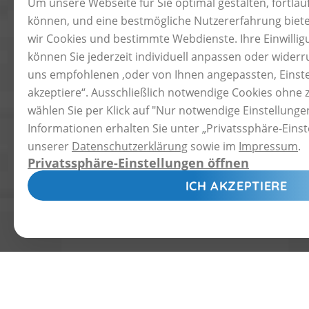
Um unsere Webseite für Sie optimal gestalten, fortla
Google Analytics
können, und eine bestmögliche Nutzererfahrung bie
Anbieter
Google LLC
wir Cookies und bestimmte Webdienste. Ihre Einwillig
Zweck
Cookie von Google für Web
können Sie jederzeit individuell anpassen oder widerru
statistische Daten darüber
uns empfohlenen ,oder von Ihnen angepassten, Einstel
Website nutzt.
akzeptiere“. Ausschließlich notwendige Cookies ohne 
Datenschutzerklärung-
https://policies.goog
wählen Sie per Klick auf "Nur notwendige Einstellunge
URL
Informationen erhalten Sie unter „Privatssphäre-Einst
Cookie Name
unserer
Datenschutzerklärung
sowie im
Impressum
.
_ga,_gat,_gid,_ga_YW7CLX
Privatssphäre-Einstellungen
Laufzeit
2 Jahre
ICH AKZEPTIERE
Google Maps und Google Fonts
NUR NOTWENDIGE EINSTELL
Anbieter
Google LLC
Datenschutzerklärung-
https://policies.goog
URL
Laufzeit
2 Jahre
YouTube und Vimeo