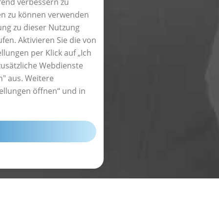
ufend verbessern zu
ten zu können verwenden
ung zu dieser Nutzung
site-Analysen. Erzeugt
fen. Aktivieren Sie die von
, wie der Besucher die
lungen per Klick auf „Ich
zusätzliche Webdienste
le.com/privacy
n" aus. Weitere
ellungen öffnen“ und in
HXYZ
UNGEN
le.com/privacy