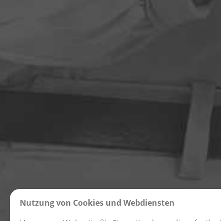
Privatssphäre-Einstellungen
Nutzung von Cookies und Webdiensten
Marketing / Usability